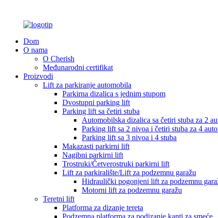
Dom
O nama
O Cherish
Međunarodni certifikat
Proizvodi
Lift za parkiranje automobila
Parkirna dizalica s jednim stupom
Dvostupni parking lift
Parking lift sa četiri stuba
Automobilska dizalica sa četiri stuba za 2 a
Parking lift sa 2 nivoa i četiri stuba za 4 au
Parking lift sa 3 nivoa i 4 stuba
Makazasti parkirni lift
Nagibni parkirni lift
Trostruki/Četverostruki parkirni lift
Lift za parkiralište/Lift za podzemnu garažu
Hidraulički pogonjeni lift za podzemnu gara
Motorni lift za podzemnu garažu
Teretni lift
Platforma za dizanje tereta
Podzemna platforma za podizanje kanti za smeće