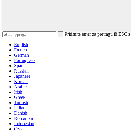
Pritisnite enter za pretragu ili ESC 
English
French
German
Portuguese
Spanish
Russian
Japanese
Korean
Arabic
Irish
Greek
Turkish
Italian
Danish
Romanian
Indonesian
Czech