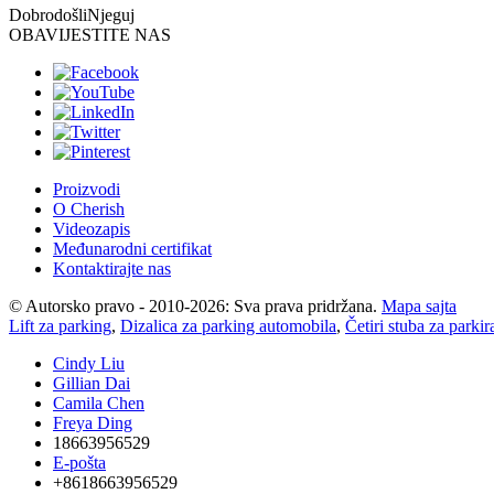
Dobrodošli
Njeguj
OBAVIJESTITE NAS
Proizvodi
O Cherish
Videozapis
Međunarodni certifikat
Kontaktirajte nas
© Autorsko pravo - 2010-2026: Sva prava pridržana.
Mapa sajta
Lift za parking
,
Dizalica za parking automobila
,
Četiri stuba za parki
Cindy Liu
Gillian Dai
Camila Chen
Freya Ding
18663956529
E-pošta
+8618663956529