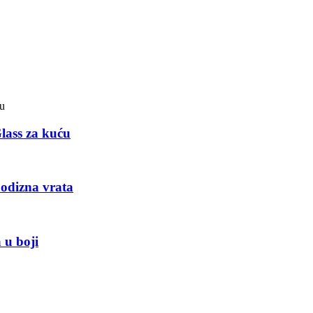
lass za kuću
podizna vrata
 u boji