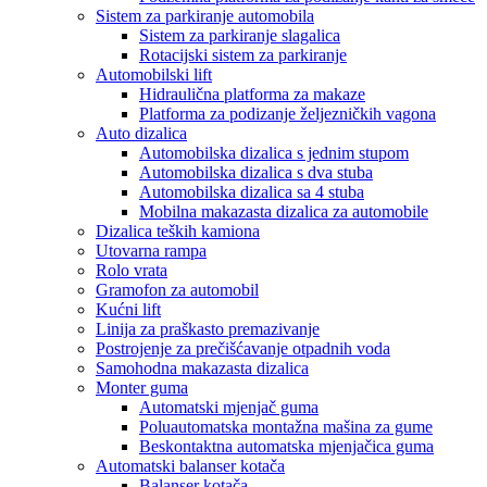
Sistem za parkiranje automobila
Sistem za parkiranje slagalica
Rotacijski sistem za parkiranje
Automobilski lift
Hidraulična platforma za makaze
Platforma za podizanje željezničkih vagona
Auto dizalica
Automobilska dizalica s jednim stupom
Automobilska dizalica s dva stuba
Automobilska dizalica sa 4 stuba
Mobilna makazasta dizalica za automobile
Dizalica teških kamiona
Utovarna rampa
Rolo vrata
Gramofon za automobil
Kućni lift
Linija za praškasto premazivanje
Postrojenje za prečišćavanje otpadnih voda
Samohodna makazasta dizalica
Monter guma
Automatski mjenjač guma
Poluautomatska montažna mašina za gume
Beskontaktna automatska mjenjačica guma
Automatski balanser kotača
Balanser kotača