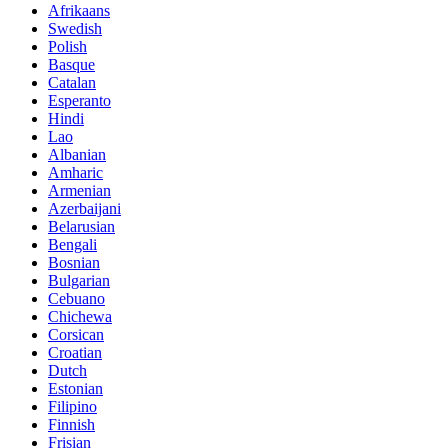
Afrikaans
Swedish
Polish
Basque
Catalan
Esperanto
Hindi
Lao
Albanian
Amharic
Armenian
Azerbaijani
Belarusian
Bengali
Bosnian
Bulgarian
Cebuano
Chichewa
Corsican
Croatian
Dutch
Estonian
Filipino
Finnish
Frisian