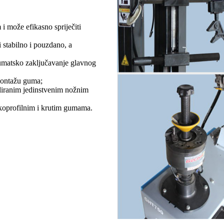
i može efikasno spriječiti
i stabilno i pouzdano, a
umatsko zaključavanje glavnog
montažu guma;
liranim jedinstvenim nožnim
oprofilnim i krutim gumama.