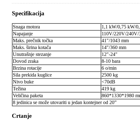
Specifikacija
Snaga motora
1,1 kW/0,75 kW/0
Napajanje
110V/220V/240V/
Maks. prečnik točka
41"/1043 mm
Maks. širina kotača
14"/360 mm
Unutrašnje stezanje
12"-24"
Dovod zraka
8-10 bara
Brzina rotacije
6 o/min
Sila prekida kuglice
2500 kg
Nivo buke
<70dB
Težina
419 kg
Veličina paketa
860*1330*1980 
8 jedinica se može utovariti u jedan kontejner od 20”
Crtanje