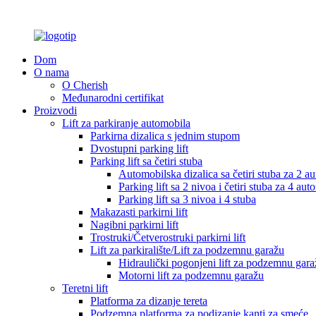
Dom
O nama
O Cherish
Međunarodni certifikat
Proizvodi
Lift za parkiranje automobila
Parkirna dizalica s jednim stupom
Dvostupni parking lift
Parking lift sa četiri stuba
Automobilska dizalica sa četiri stuba za 2 a
Parking lift sa 2 nivoa i četiri stuba za 4 au
Parking lift sa 3 nivoa i 4 stuba
Makazasti parkirni lift
Nagibni parkirni lift
Trostruki/Četverostruki parkirni lift
Lift za parkiralište/Lift za podzemnu garažu
Hidraulički pogonjeni lift za podzemnu gara
Motorni lift za podzemnu garažu
Teretni lift
Platforma za dizanje tereta
Podzemna platforma za podizanje kanti za smeće