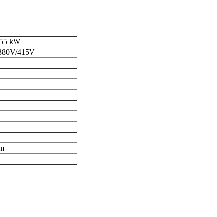
,55 kW
380V/415V
mm