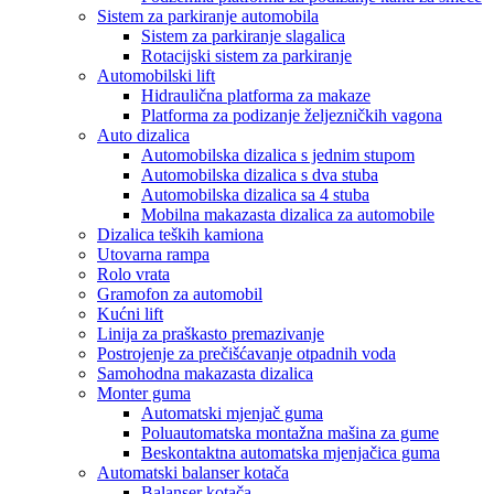
Sistem za parkiranje automobila
Sistem za parkiranje slagalica
Rotacijski sistem za parkiranje
Automobilski lift
Hidraulična platforma za makaze
Platforma za podizanje željezničkih vagona
Auto dizalica
Automobilska dizalica s jednim stupom
Automobilska dizalica s dva stuba
Automobilska dizalica sa 4 stuba
Mobilna makazasta dizalica za automobile
Dizalica teških kamiona
Utovarna rampa
Rolo vrata
Gramofon za automobil
Kućni lift
Linija za praškasto premazivanje
Postrojenje za prečišćavanje otpadnih voda
Samohodna makazasta dizalica
Monter guma
Automatski mjenjač guma
Poluautomatska montažna mašina za gume
Beskontaktna automatska mjenjačica guma
Automatski balanser kotača
Balanser kotača