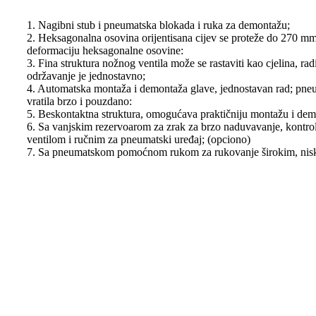
1. Nagibni stub i pneumatska blokada i ruka za demontažu;
2. Heksagonalna osovina orijentisana cijev se proteže do 270 mm 
deformaciju heksagonalne osovine:
3. Fina struktura nožnog ventila može se rastaviti kao cjelina, rad
održavanje je jednostavno;
4. Automatska montaža i demontaža glave, jednostavan rad; pne
vratila brzo i pouzdano:
5. Beskontaktna struktura, omogućava praktičniju montažu i de
6. Sa vanjskim rezervoarom za zrak za brzo naduvavanje, kontro
ventilom i ručnim za pneumatski uređaj; (opciono)
7. Sa pneumatskom pomoćnom rukom za rukovanje širokim, nisk